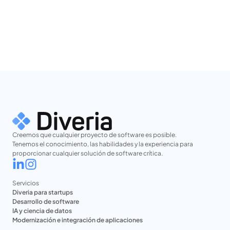
las que pueden ejecutarlas de forma eficiente.
La inteligencia artificial acorta esa distancia.
Y en muchos casos, convierte en realidad proyectos que
durante años solo existieron como una posibilidad.
Creemos que cualquier proyecto de software es posible.
Tenemos el conocimiento, las habilidades y la experiencia para
proporcionar cualquier solución de software crítica.
Servicios
Diveria para startups
Desarrollo de software
IA y ciencia de datos
Modernización e integración de aplicaciones